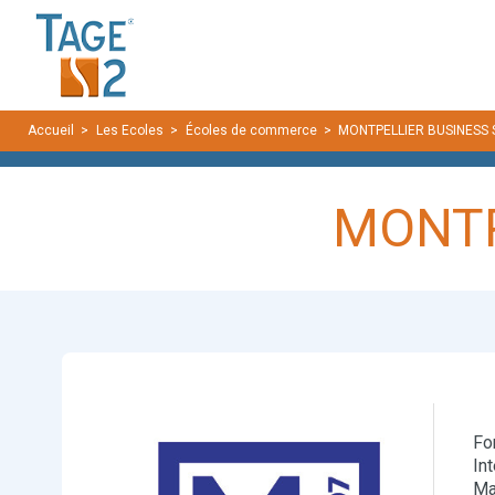
Panneau de gestion des cookies
Accueil
Les Ecoles
Écoles de commerce
MONTPELLIER BUSINESS
MONTP
Fo
In
Ma