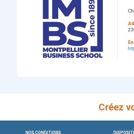
Ch
Ad
23
En
ht
Créez v
NOS CONDITIONS
DISPOSIT