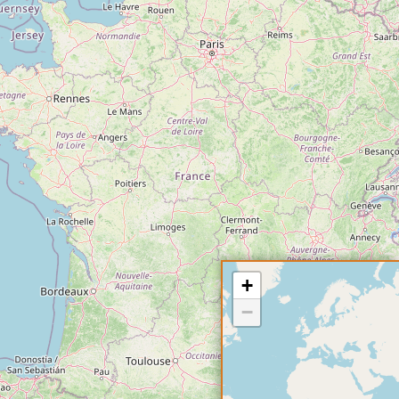
Calendrier prévisionnel des sessions 2025
Clôturé.
Calendrier prévisionnel des sessions 2026
(organisées
par la FNEGE).
Calendrier des sessions à
l'étranger
Vous pouvez passer le test TAGE 2 lors d'une session
+
organisée par la FNEGE.
−
Contact pour toute information :
international@fnege.fr
Les frais d'inscription pour les sessions FNEGE se déroulant à
l'étranger sont de 130€.