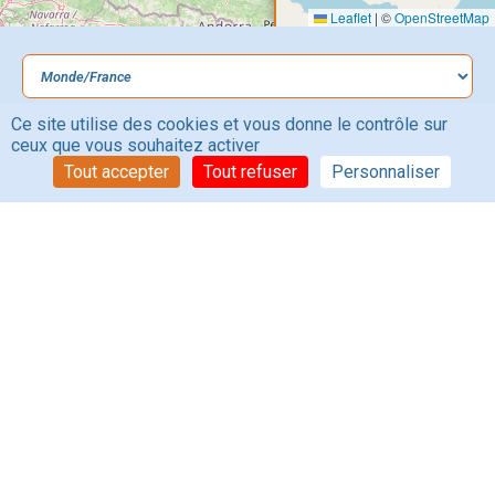
Leaflet
Leaflet
|
|
©
©
OpenStreetMap
OpenStreetMap
Ce site utilise des cookies et vous donne le contrôle sur
ceux que vous souhaitez activer
Tout accepter
Tout refuser
Personnaliser
Du
Au