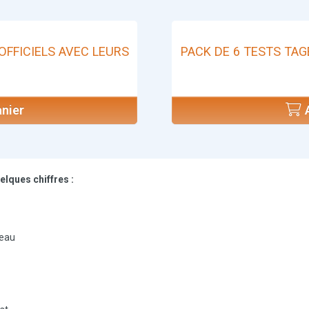
OFFICIELS AVEC LEURS
PACK DE 6 TESTS TAG
nier
A
uelques chiffres :
veau