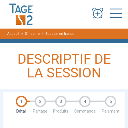
Panneau de gestion des cookies
Accueil
S'inscrire
Session en france
Paris-région parisienne (Noisy
DESCRIPTIF DE
LA SESSION
1
2
3
4
5
Détail
Partage
Produits
Commande
Paiement