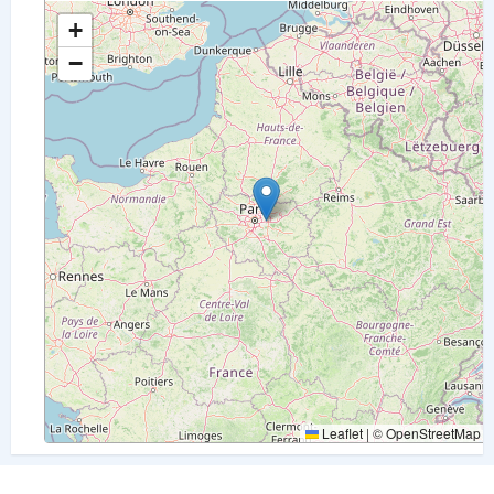
+
−
Leaflet
|
©
OpenStreetMap